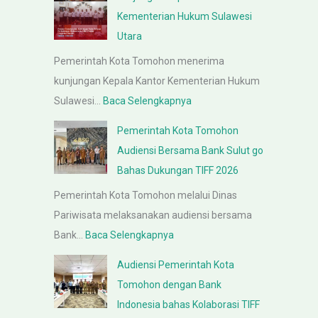
a
Kementerian Hukum Sulawesi
p
Utara
a
Pemerintah Kota Tomohon menerima
t
kunjungan Kepala Kantor Kementerian Hukum
P
:
Sulawesi…
Baca Selengkapnya
e
k
m
Pemerintah Kota Tomohon
u
b
Audiensi Bersama Bank Sulut go
n
a
Bahas Dukungan TIFF 2026
j
h
Pemerintah Kota Tomohon melalui Dinas
u
a
Pariwisata melaksanakan audiensi bersama
n
s
:
Bank…
Baca Selengkapnya
g
a
P
a
n
Audiensi Pemerintah Kota
e
n
R
Tomohon dengan Bank
m
K
a
Indonesia bahas Kolaborasi TIFF
e