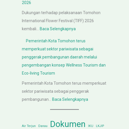
e
n
2026
r
p
c
Dukungan terhadap pelaksanaan Tomohon
i
a
a
International Flower Festival (TIFF) 2026
n
l
n
:
kembali…
Baca Selengkapnya
t
a
g
A
a
K
Pemerintah Kota Tomohon terus
a
u
h
a
memperkuat sektor pariwisata sebagai
n
d
K
n
penggerak pembangunan daerah melalui
P
i
o
t
pengembangan konsep Wellness Tourism dan
e
e
t
o
Eco-living Tourism
r
n
a
r
a
Pemerintah Kota Tomohon terus memperkuat
s
T
K
t
sektor pariwisata sebagai penggerak
i
o
e
u
:
pembangunan…
Baca Selengkapnya
P
m
m
r
P
e
o
e
a
e
m
h
n
Dokumen
n
m
e
Air Terjun
Danau
IKU
LKJIP
o