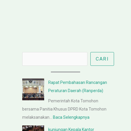
Cari
CARI
Rapat Pembahasan Rancangan
Peraturan Daerah (Ranperda)
Pemerintah Kota Tomohon
bersama Panitia Khusus DPRD Kota Tomohon
:
melaksanakan…
Baca Selengkapnya
R
kunjungan Kepala Kantor