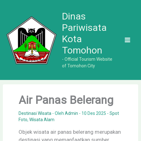
Lewati
ke
Dinas
konten
Pariwisata
Kota
Tomohon
- Official Tourism Website
of Tomohon City
Air Panas Belerang
Destinasi Wisata
- Oleh
Admin
-
10 Des 2025
-
Spot
Foto
,
Wisata Alam
Objek wisata air panas belerang merupakan
destinasi yang memanfaatkan sumber