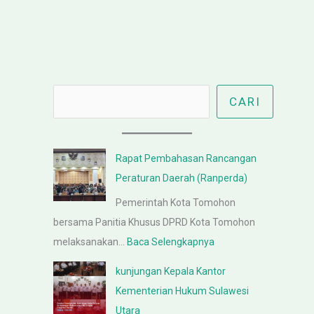
Cari
CARI
Rapat Pembahasan Rancangan
Peraturan Daerah (Ranperda)
Pemerintah Kota Tomohon
bersama Panitia Khusus DPRD Kota Tomohon
:
melaksanakan…
Baca Selengkapnya
R
kunjungan Kepala Kantor
a
Kementerian Hukum Sulawesi
p
Utara