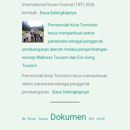
a
a
International Flower Festival (TIFF) 2026
n
l
n
:
kembali…
Baca Selengkapnya
t
a
g
A
a
K
Pemerintah Kota Tomohon
a
u
h
a
terus memperkuat sektor
n
d
K
n
pariwisata sebagai penggerak
P
i
o
t
pembangunan daerah melalui pengembangan
e
e
t
o
konsep Wellness Tourism dan Eco-living
r
n
a
r
Tourism
a
s
T
K
t
Pemerintah Kota Tomohon terus memperkuat
i
o
e
u
sektor pariwisata sebagai penggerak
P
m
m
r
:
pembangunan…
Baca Selengkapnya
e
o
e
a
P
m
h
n
n
e
e
o
t
Dokumen
D
m
r
Air Terjun
Danau
IKU
LKJIP
n
e
a
e
i
A