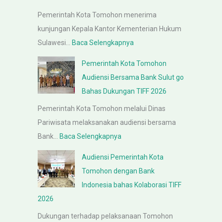
a
Pemerintah Kota Tomohon menerima
t
kunjungan Kepala Kantor Kementerian Hukum
P
:
Sulawesi…
Baca Selengkapnya
e
k
m
Pemerintah Kota Tomohon
u
b
Audiensi Bersama Bank Sulut go
n
a
Bahas Dukungan TIFF 2026
j
h
Pemerintah Kota Tomohon melalui Dinas
u
a
Pariwisata melaksanakan audiensi bersama
n
s
:
Bank…
Baca Selengkapnya
g
a
P
a
n
Audiensi Pemerintah Kota
e
n
R
Tomohon dengan Bank
m
K
a
Indonesia bahas Kolaborasi TIFF
e
e
n
2026
r
p
c
Dukungan terhadap pelaksanaan Tomohon
i