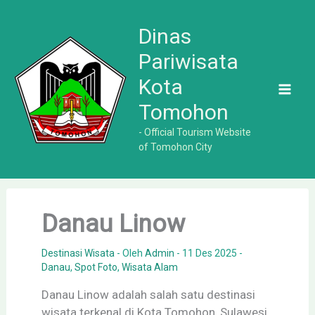
Lewati
ke
Dinas
konten
Pariwisata
Kota
Tomohon
- Official Tourism Website
of Tomohon City
Danau Linow
Destinasi Wisata
- Oleh
Admin
-
11 Des 2025
-
Danau
,
Spot Foto
,
Wisata Alam
Danau Linow adalah salah satu destinasi
wisata terkenal di Kota Tomohon, Sulawesi