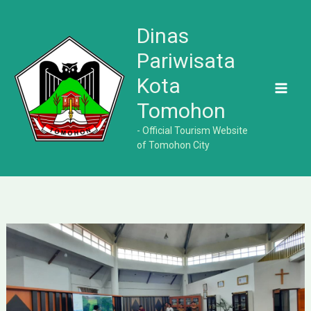
Lewati
ke
Dinas
konten
Pariwisata
Kota
Tomohon
- Official Tourism Website
of Tomohon City