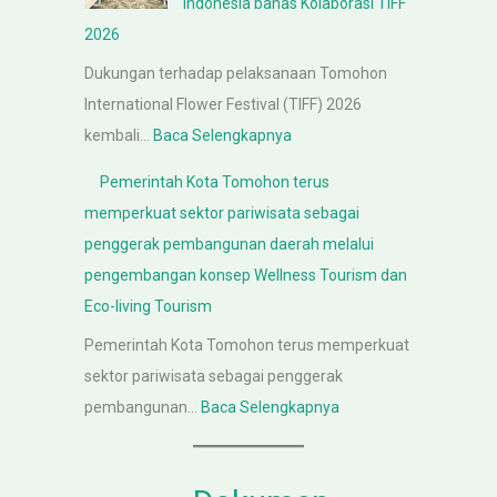
a
Indonesia bahas Kolaborasi TIFF
e
e
n
2026
r
p
c
Dukungan terhadap pelaksanaan Tomohon
i
a
a
International Flower Festival (TIFF) 2026
n
l
n
:
kembali…
Baca Selengkapnya
t
a
g
A
a
K
Pemerintah Kota Tomohon terus
a
u
h
a
memperkuat sektor pariwisata sebagai
n
d
K
n
penggerak pembangunan daerah melalui
P
i
o
t
pengembangan konsep Wellness Tourism dan
e
e
t
o
Eco-living Tourism
r
n
a
r
a
Pemerintah Kota Tomohon terus memperkuat
s
T
K
t
sektor pariwisata sebagai penggerak
i
o
e
u
:
pembangunan…
Baca Selengkapnya
P
m
m
r
P
e
o
e
a
e
m
h
n