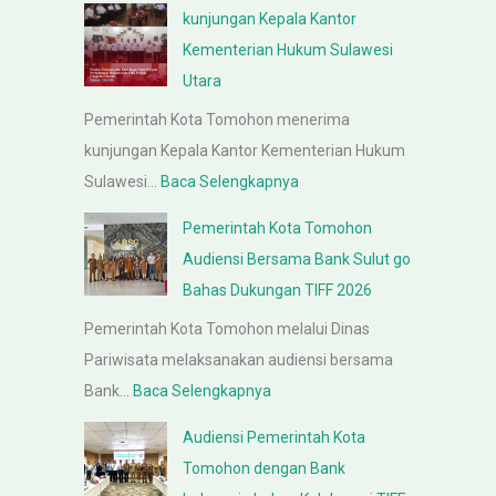
R
kunjungan Kepala Kantor
a
Kementerian Hukum Sulawesi
p
Utara
a
Pemerintah Kota Tomohon menerima
t
kunjungan Kepala Kantor Kementerian Hukum
P
:
Sulawesi…
Baca Selengkapnya
e
k
m
Pemerintah Kota Tomohon
u
b
Audiensi Bersama Bank Sulut go
n
a
Bahas Dukungan TIFF 2026
j
h
Pemerintah Kota Tomohon melalui Dinas
u
a
Pariwisata melaksanakan audiensi bersama
n
s
:
Bank…
Baca Selengkapnya
g
a
P
a
n
Audiensi Pemerintah Kota
e
n
R
Tomohon dengan Bank
m
K