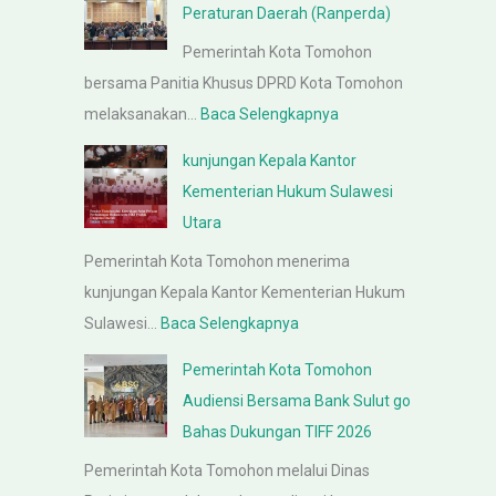
Peraturan Daerah (Ranperda)
Pemerintah Kota Tomohon
bersama Panitia Khusus DPRD Kota Tomohon
:
melaksanakan…
Baca Selengkapnya
R
kunjungan Kepala Kantor
a
Kementerian Hukum Sulawesi
p
Utara
a
Pemerintah Kota Tomohon menerima
t
kunjungan Kepala Kantor Kementerian Hukum
P
:
Sulawesi…
Baca Selengkapnya
e
k
m
Pemerintah Kota Tomohon
u
b
Audiensi Bersama Bank Sulut go
n
a
Bahas Dukungan TIFF 2026
j
h
Pemerintah Kota Tomohon melalui Dinas
u
a