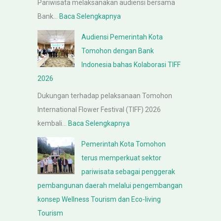
Pariwisata melaksanakan audiensi bersama
n
s
:
Bank…
Baca Selengkapnya
g
a
P
a
n
Audiensi Pemerintah Kota
e
n
R
Tomohon dengan Bank
m
K
a
Indonesia bahas Kolaborasi TIFF
e
e
n
2026
r
p
c
Dukungan terhadap pelaksanaan Tomohon
i
a
a
International Flower Festival (TIFF) 2026
n
l
n
:
kembali…
Baca Selengkapnya
t
a
g
A
a
K
Pemerintah Kota Tomohon
a
u
h
a
terus memperkuat sektor
n
d
K
n
pariwisata sebagai penggerak
P
i
o
t
pembangunan daerah melalui pengembangan
e
e
t
o
konsep Wellness Tourism dan Eco-living
r
n
a
r
Tourism
a
s